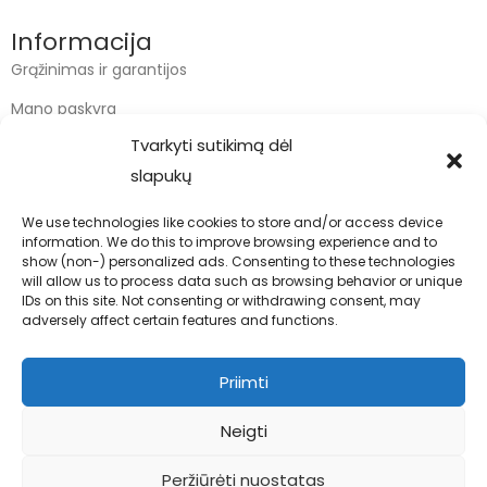
Informacija
Grąžinimas ir garantijos
Mano paskyra
Tvarkyti sutikimą dėl
Apmokėjimas
slapukų
Krepšelis
We use technologies like cookies to store and/or access device
information. We do this to improve browsing experience and to
Kontaktai
show (non-) personalized ads. Consenting to these technologies
will allow us to process data such as browsing behavior or unique
info@bodyfoodas.lt
IDs on this site. Not consenting or withdrawing consent, may
+370 600 77017
adversely affect certain features and functions.
Priimti
Neigti
Visos teisės saugomos © Bodyfoodas.lt 2026
Peržiūrėti nuostatas