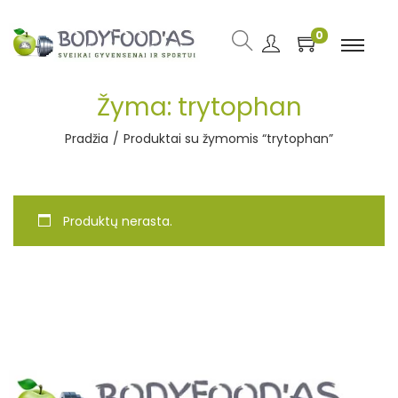
0
Žyma:
trytophan
Pradžia
/
Produktai su žymomis “trytophan”
Produktų nerasta.