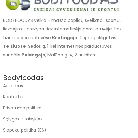
BODYFOODAS veikla – maisto papildų sveikatai, sportui,
lieknėjimui prekyba tiek internetinėje parduotuvėje, tiek
fizinėse parduotuvėse
Kretingoje
: Topolių akligatvis 1
Telšiuose
: Sedos g. 1 bei internetinės parduotuvės
sandėlis
Palangoje
, Malūno g. 4, 2 aukštas.
Bodyfoodas
Apie mus
Kontaktai
Privatumo politika
Sąlygos ir taisyklės
Slapukų politika (ES)