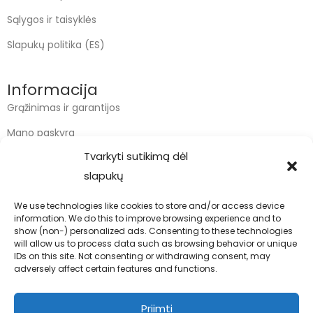
Sąlygos ir taisyklės
Slapukų politika (ES)
Informacija
Grąžinimas ir garantijos
Mano paskyra
Tvarkyti sutikimą dėl
Apmokėjimas
slapukų
Krepšelis
We use technologies like cookies to store and/or access device
information. We do this to improve browsing experience and to
Kontaktai
show (non-) personalized ads. Consenting to these technologies
will allow us to process data such as browsing behavior or unique
info@bodyfoodas.lt
IDs on this site. Not consenting or withdrawing consent, may
+370 600 77017
adversely affect certain features and functions.
Priimti