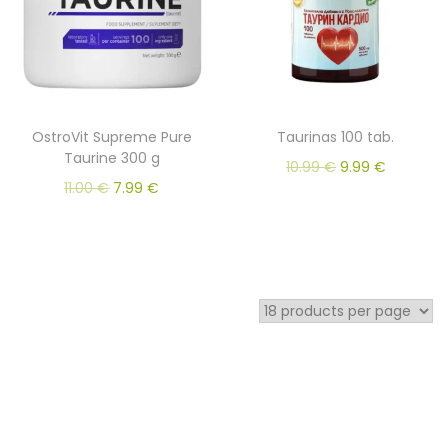
OstroVit Supreme Pure
Taurinas 100 tab.
Taurine 300 g
10.99
€
9.99
€
11.00
€
7.99
€