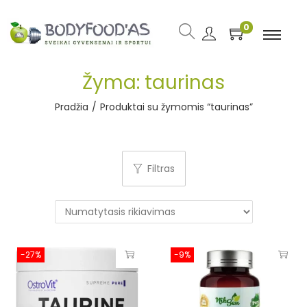
0
Žyma:
taurinas
Pradžia
/
Produktai su žymomis “taurinas”
Filtras
-27%
-9%