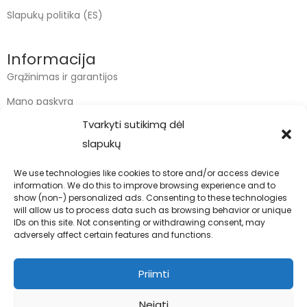
Slapukų politika (ES)
Informacija
Grąžinimas ir garantijos
Mano paskyra
Tvarkyti sutikimą dėl
Apmokėjimas
slapukų
Krepšelis
We use technologies like cookies to store and/or access device
information. We do this to improve browsing experience and to
Kontaktai
show (non-) personalized ads. Consenting to these technologies
will allow us to process data such as browsing behavior or unique
info@bodyfoodas.lt
IDs on this site. Not consenting or withdrawing consent, may
+370 600 77017
adversely affect certain features and functions.
Priimti
Neigti
Visos teisės saugomos © Bodyfoodas.lt 2026