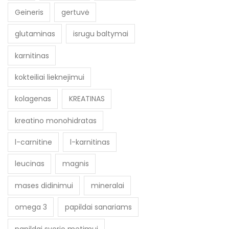
Geineris
gertuvė
glutaminas
isrugu baltymai
karnitinas
kokteiliai lieknejimui
kolagenas
KREATINAS
kreatino monohidratas
l-carnitine
l-karnitinas
leucinas
magnis
mases didinimui
mineralai
omega 3
papildai sanariams
papildai svorio metimui