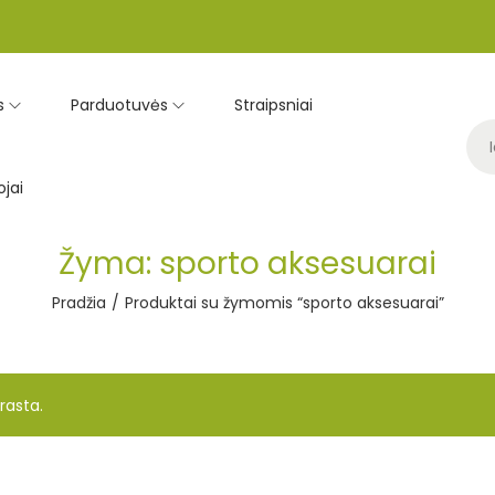
s
Parduotuvės
Straipsniai
jai
Žyma:
sporto aksesuarai
Pradžia
/
Produktai su žymomis “sporto aksesuarai”
rasta.