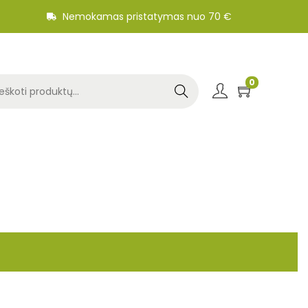
Nemokamas pristatymas nuo 70 €
0
Search