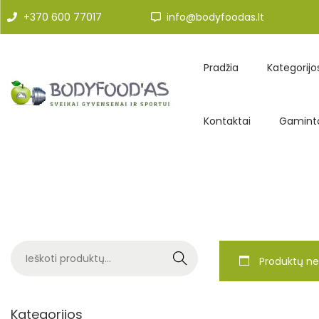
+370 600 77017
info@bodyfoodas.lt
Pradžia
Kategorijo
Kontaktai
Gaminto
Search
Produktų ne
Kategorijos