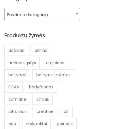
Pasirinkite kategoriją
Produktų žymės
activlab
amino
aminorugstys
argininas
baltymai
baltymu izoliatas
BCAA
bodyfoodas
carnitine
cinkas
citrulinas
creatine
d3
eaa
elektrolitai
gaineris