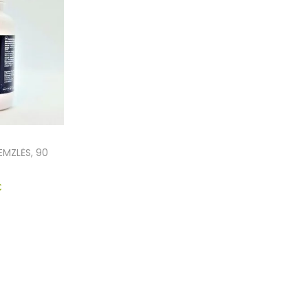
EMZLĖS, 90
€