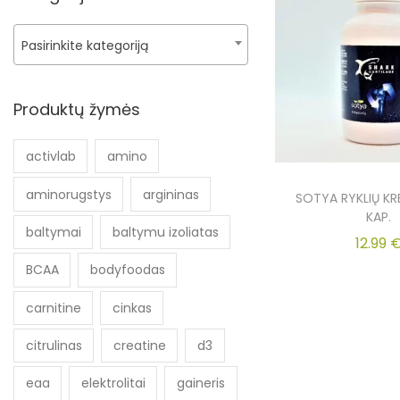
Pasirinkite kategoriją
Produktų žymės
activlab
amino
aminorugstys
argininas
SOTYA RYKLIŲ KR
KAP.
baltymai
baltymu izoliatas
12.99
BCAA
bodyfoodas
carnitine
cinkas
citrulinas
creatine
d3
eaa
elektrolitai
gaineris