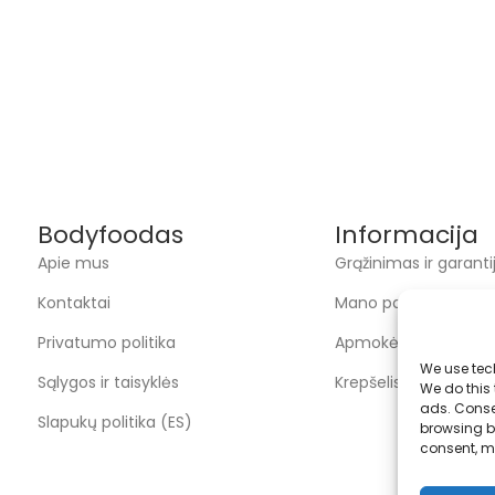
Bodyfoodas
Informacija
Apie mus
Grąžinimas ir garanti
Kontaktai
Mano paskyra
Privatumo politika
Apmokėjimas
We use tec
Sąlygos ir taisyklės
Krepšelis
We do this
ads. Conse
Slapukų politika (ES)
browsing be
consent, m