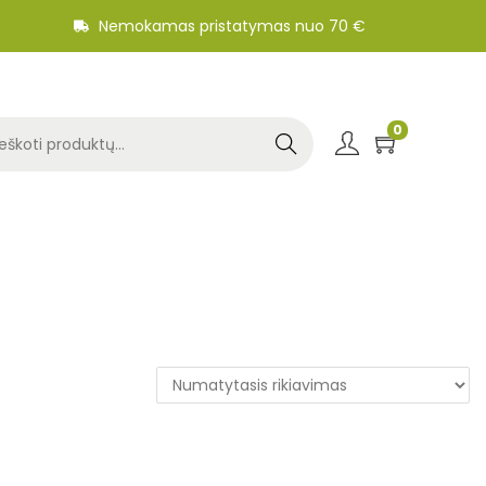
Nemokamas pristatymas nuo 70 €
0
Search