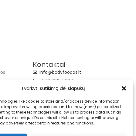
Kontaktai
jos
info@bodyfoodas.lt
+370 600 77017
Tvarkyti sutikimą dėl slapukų
hnologies like cookies to store and/or access device information.
 to improve browsing experience and to show (non-) personalized
nting to these technologies will allow us to process data such as
havior or unique IDs on this site. Not consenting or withdrawing
ay adversely affect certain features and functions.