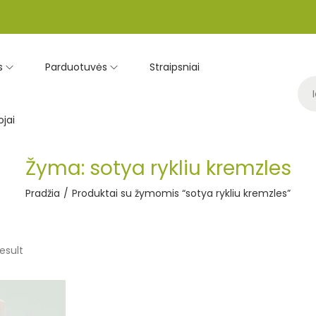
s
Parduotuvės
Straipsniai
jai
Žyma:
sotya rykliu kremzles
Pradžia
/
Produktai su žymomis “sotya rykliu kremzles”
esult