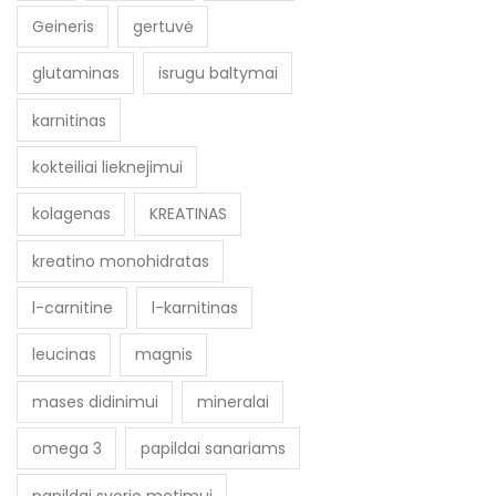
Geineris
gertuvė
glutaminas
isrugu baltymai
karnitinas
kokteiliai lieknejimui
kolagenas
KREATINAS
kreatino monohidratas
l-carnitine
l-karnitinas
leucinas
magnis
mases didinimui
mineralai
omega 3
papildai sanariams
papildai svorio metimui