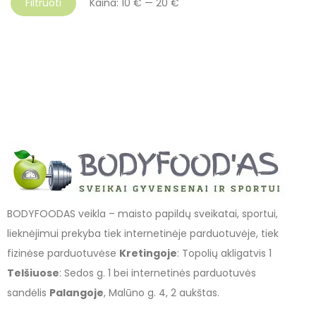
Filtruoti
Kaina:
10 €
—
20 €
BODYFOODAS veikla – maisto papildų sveikatai, sportui,
lieknėjimui prekyba tiek internetinėje parduotuvėje, tiek
fizinėse parduotuvėse
Kretingoje
: Topolių akligatvis 1
Telšiuose
: Sedos g. 1 bei internetinės parduotuvės
sandėlis
Palangoje
, Malūno g. 4, 2 aukštas.