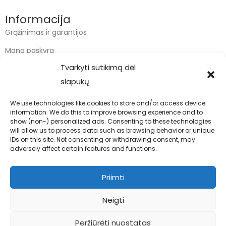
Informacija
Grąžinimas ir garantijos
Mano paskyra
Tvarkyti sutikimą dėl
Apmokėjimas
slapukų
Krepšelis
We use technologies like cookies to store and/or access device
information. We do this to improve browsing experience and to
Kontaktai
show (non-) personalized ads. Consenting to these technologies
will allow us to process data such as browsing behavior or unique
info@bodyfoodas.lt
IDs on this site. Not consenting or withdrawing consent, may
+370 600 77017
adversely affect certain features and functions.
Priimti
Neigti
Visos teisės saugomos © Bodyfoodas.lt 2026
Peržiūrėti nuostatas