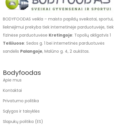
BODYFOODAS veikla – maisto papildų sveikatai, sportui,
lieknėjimui prekyba tiek internetinėje parduotuvėje, tiek
fizinėse parduotuvėse
Kretingoje
: Topolių akligatvis 1
Telšiuose
: Sedos g. 1 bei internetinės parduotuvės
sandėlis
Palangoje
, Malūno g. 4, 2 aukštas.
Bodyfoodas
Apie mus
Kontaktai
Privatumo politika
Sąlygos ir taisyklės
Slapukų politika (ES)