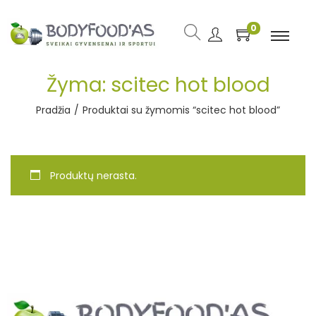
0
Žyma:
scitec hot blood
Pradžia
/
Produktai su žymomis “scitec hot blood”
Produktų nerasta.