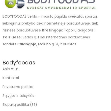
BODYFOODAS veikla – maisto papildų sveikatai, sportui,
lieknėjimui prekyba tiek internetinėje parduotuvėje, tiek
fizinėse parduotuvėse
Kretingoje
: Topolių akligatvis 1
Telšiuose
: Sedos g. 1 bei internetinės parduotuvės
sandėlis
Palangoje
, Malūno g. 4, 2 aukštas.
Bodyfoodas
Apie mus
Kontaktai
Privatumo politika
Sąlygos ir taisyklės
Slapukų politika (ES)