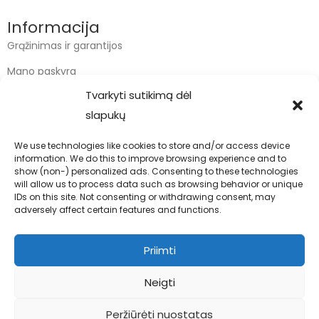
Informacija
Grąžinimas ir garantijos
Mano paskyra
Tvarkyti sutikimą dėl
Apmokėjimas
slapukų
Krepšelis
We use technologies like cookies to store and/or access device
information. We do this to improve browsing experience and to
Kontaktai
show (non-) personalized ads. Consenting to these technologies
will allow us to process data such as browsing behavior or unique
info@bodyfoodas.lt
IDs on this site. Not consenting or withdrawing consent, may
+370 600 77017
adversely affect certain features and functions.
Priimti
Neigti
Visos teisės saugomos © Bodyfoodas.lt 2026
Peržiūrėti nuostatas