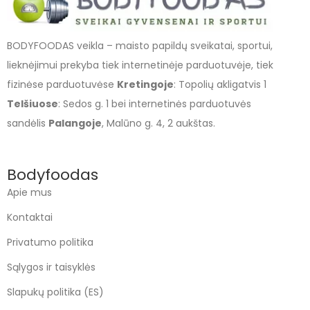
BODYFOODAS veikla – maisto papildų sveikatai, sportui,
lieknėjimui prekyba tiek internetinėje parduotuvėje, tiek
fizinėse parduotuvėse
Kretingoje
: Topolių akligatvis 1
Telšiuose
: Sedos g. 1 bei internetinės parduotuvės
sandėlis
Palangoje
, Malūno g. 4, 2 aukštas.
Bodyfoodas
Apie mus
Kontaktai
Privatumo politika
Sąlygos ir taisyklės
Slapukų politika (ES)