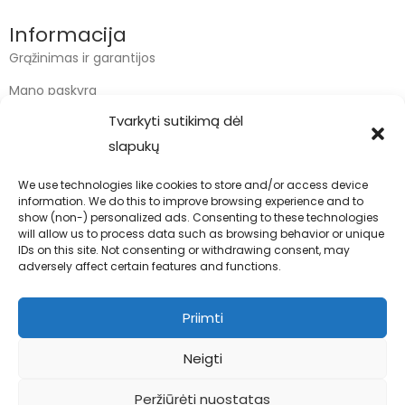
Informacija
Grąžinimas ir garantijos
Mano paskyra
Tvarkyti sutikimą dėl
Apmokėjimas
slapukų
Krepšelis
We use technologies like cookies to store and/or access device
information. We do this to improve browsing experience and to
Kontaktai
show (non-) personalized ads. Consenting to these technologies
will allow us to process data such as browsing behavior or unique
info@bodyfoodas.lt
IDs on this site. Not consenting or withdrawing consent, may
+370 600 77017
adversely affect certain features and functions.
Priimti
Neigti
Visos teisės saugomos © Bodyfoodas.lt 2026
Peržiūrėti nuostatas