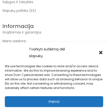
Sąlygos ir taisyklės
Slapukų politika (ES)
Informacija
Grąžinimas ir garantijos
Mano paskyra
Tvarkyti sutikimą dėl
Apmokėjimas
slapukų
Krepšelis
We use technologies like cookies to store and/or access device
information. We do this to improve browsing experience and to
Kontaktai
show (non-) personalized ads. Consenting to these technologies
will allow us to process data such as browsing behavior or unique
info@bodyfoodas.lt
IDs on this site. Not consenting or withdrawing consent, may
+370 600 77017
adversely affect certain features and functions.
Priimti