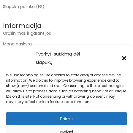
Slapukų politika (ES)
Informacija
Grąžinimas ir garantijos
Mano paskyra
Tvarkyti sutikimą dėl
Apmokėjimas
slapukų
Krepšelis
We use technologies like cookies to store and/or access device
information. We do this to improve browsing experience and to
Kontaktai
show (non-) personalized ads. Consenting to these technologies
will allow us to process data such as browsing behavior or unique
info@bodyfoodas.lt
IDs on this site. Not consenting or withdrawing consent, may
+370 600 77017
adversely affect certain features and functions.
Priimti
Neigti
Visos teisės saugomos © Bodyfoodas.lt 2026