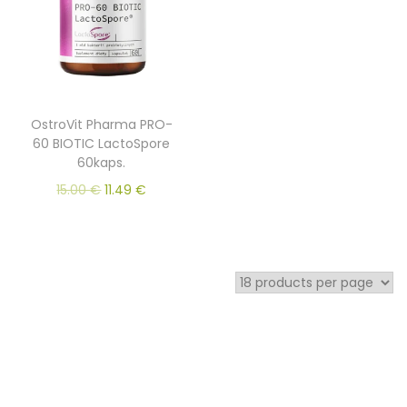
OstroVit Pharma PRO-
60 BIOTIC LactoSpore
60kaps.
15.00
€
11.49
€