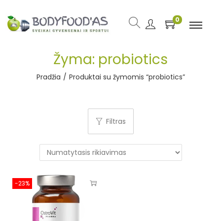
0
Žyma:
probiotics
Pradžia
/
Produktai su žymomis “probiotics”
Filtras
-23%