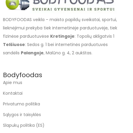
BODYFOODAS veikla – maisto papildų sveikatai, sportui,
lieknėjimui prekyba tiek internetinėje parduotuvėje, tiek
fizinėse parduotuvėse
Kretingoje
: Topolių akligatvis 1
Telšiuose
: Sedos g. 1 bei internetinės parduotuvės
sandėlis
Palangoje
, Malūno g. 4, 2 aukštas.
Bodyfoodas
Apie mus
Kontaktai
Privatumo politika
Sąlygos ir taisyklės
Slapukų politika (ES)