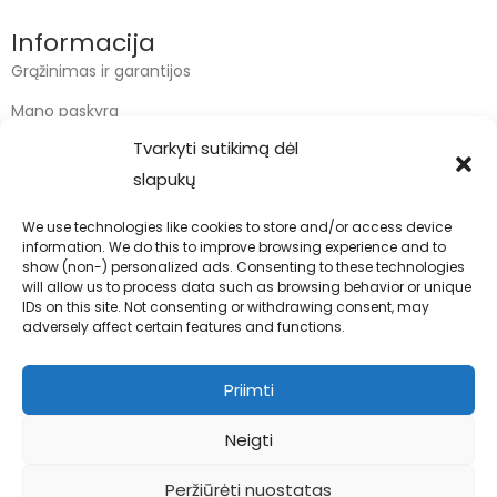
Informacija
Grąžinimas ir garantijos
Mano paskyra
Tvarkyti sutikimą dėl
Apmokėjimas
slapukų
Krepšelis
We use technologies like cookies to store and/or access device
information. We do this to improve browsing experience and to
Kontaktai
show (non-) personalized ads. Consenting to these technologies
will allow us to process data such as browsing behavior or unique
info@bodyfoodas.lt
IDs on this site. Not consenting or withdrawing consent, may
+370 600 77017
adversely affect certain features and functions.
Priimti
Neigti
Visos teisės saugomos © Bodyfoodas.lt 2026
Peržiūrėti nuostatas