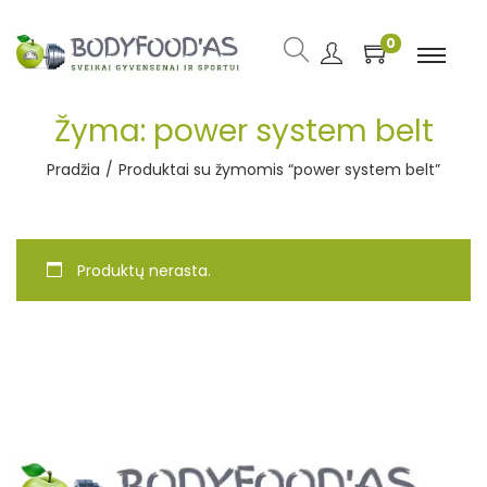
0
Žyma:
power system belt
Pradžia
/
Produktai su žymomis “power system belt”
Produktų nerasta.