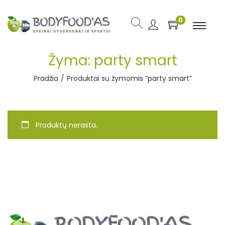
0
Žyma:
party smart
Pradžia
/
Produktai su žymomis “party smart”
Produktų nerasta.