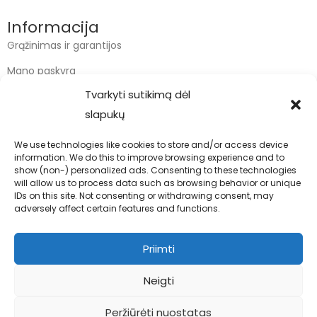
Informacija
Grąžinimas ir garantijos
Mano paskyra
Tvarkyti sutikimą dėl
Apmokėjimas
slapukų
Krepšelis
We use technologies like cookies to store and/or access device
information. We do this to improve browsing experience and to
Kontaktai
show (non-) personalized ads. Consenting to these technologies
will allow us to process data such as browsing behavior or unique
info@bodyfoodas.lt
IDs on this site. Not consenting or withdrawing consent, may
+370 600 77017
adversely affect certain features and functions.
Priimti
Neigti
Visos teisės saugomos © Bodyfoodas.lt 2026
Peržiūrėti nuostatas