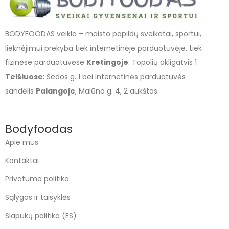
BODYFOODAS veikla – maisto papildų sveikatai, sportui,
lieknėjimui prekyba tiek internetinėje parduotuvėje, tiek
fizinėse parduotuvėse
Kretingoje
: Topolių akligatvis 1
Telšiuose
: Sedos g. 1 bei internetinės parduotuvės
sandėlis
Palangoje
, Malūno g. 4, 2 aukštas.
Bodyfoodas
Apie mus
Kontaktai
Privatumo politika
Sąlygos ir taisyklės
Slapukų politika (ES)