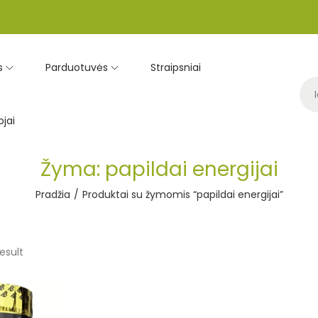
s
Parduotuvės
Straipsniai
jai
Žyma:
papildai energijai
Pradžia
/
Produktai su žymomis “papildai energijai”
esult