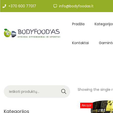
+370 600 77017
info@bodyfoodas.lt
Pradžia
Kategorijo
Kontaktai
Gaminto
Showing the single r
Search
Akcija!
Kategorijos