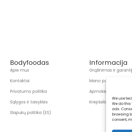
Bodyfoodas
Informacija
Apie mus
Grąžinimas ir garanti
Kontaktai
Mano paskyra
Privatumo politika
Apmokėjimas
We use tec
Sąlygos ir taisyklės
Krepšelis
We do this
ads. Conse
Slapukų politika (ES)
browsing be
consent, m