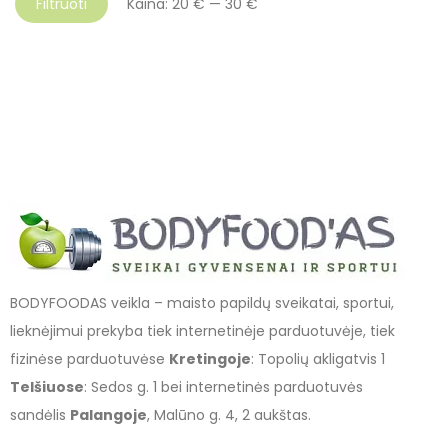
Filtruoti
Kaina:
20 €
—
30 €
BODYFOODAS veikla – maisto papildų sveikatai, sportui,
lieknėjimui prekyba tiek internetinėje parduotuvėje, tiek
fizinėse parduotuvėse
Kretingoje
: Topolių akligatvis 1
Telšiuose
: Sedos g. 1 bei internetinės parduotuvės
sandėlis
Palangoje
, Malūno g. 4, 2 aukštas.