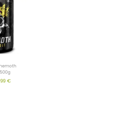
ehemoth
 500g
.99
€