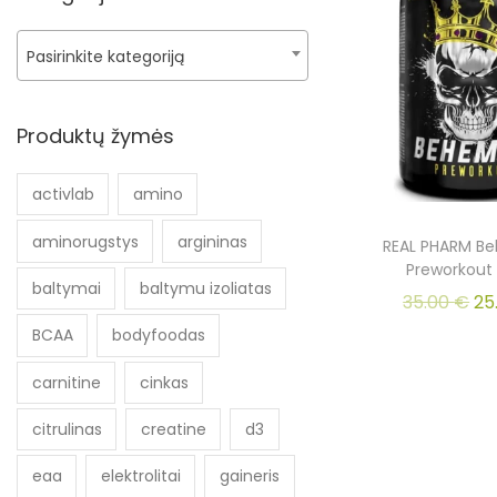
Pasirinkite kategoriją
Produktų žymės
activlab
amino
aminorugstys
argininas
REAL PHARM B
Preworkout
baltymai
baltymu izoliatas
35.00
€
25
BCAA
bodyfoodas
carnitine
cinkas
citrulinas
creatine
d3
eaa
elektrolitai
gaineris