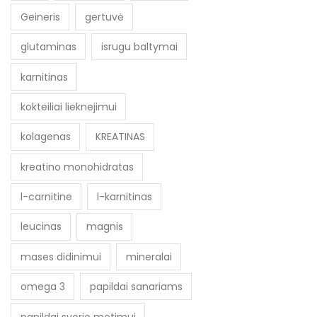
Geineris
gertuvė
glutaminas
isrugu baltymai
karnitinas
kokteiliai lieknejimui
kolagenas
KREATINAS
kreatino monohidratas
l-carnitine
l-karnitinas
leucinas
magnis
mases didinimui
mineralai
omega 3
papildai sanariams
papildai svorio metimui