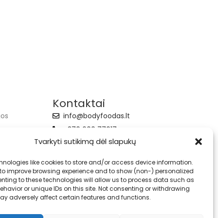
Kontaktai
jos
info@bodyfoodas.lt
+370 600 77017
Tvarkyti sutikimą dėl slapukų
hnologies like cookies to store and/or access device information.
 to improve browsing experience and to show (non-) personalized
nting to these technologies will allow us to process data such as
havior or unique IDs on this site. Not consenting or withdrawing
ay adversely affect certain features and functions.