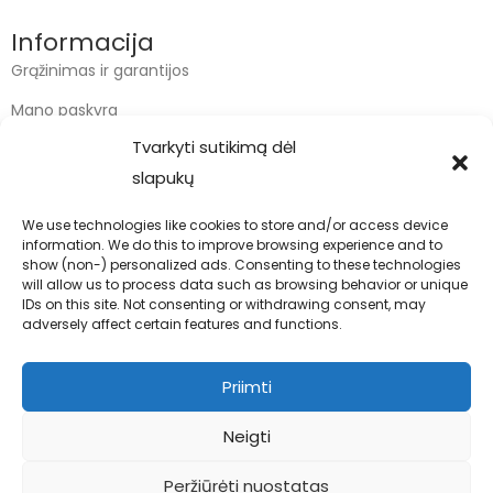
Informacija
Grąžinimas ir garantijos
Mano paskyra
Tvarkyti sutikimą dėl
Apmokėjimas
slapukų
Krepšelis
We use technologies like cookies to store and/or access device
information. We do this to improve browsing experience and to
Kontaktai
show (non-) personalized ads. Consenting to these technologies
will allow us to process data such as browsing behavior or unique
info@bodyfoodas.lt
IDs on this site. Not consenting or withdrawing consent, may
+370 600 77017
adversely affect certain features and functions.
Priimti
Neigti
Visos teisės saugomos © Bodyfoodas.lt 2026
Peržiūrėti nuostatas