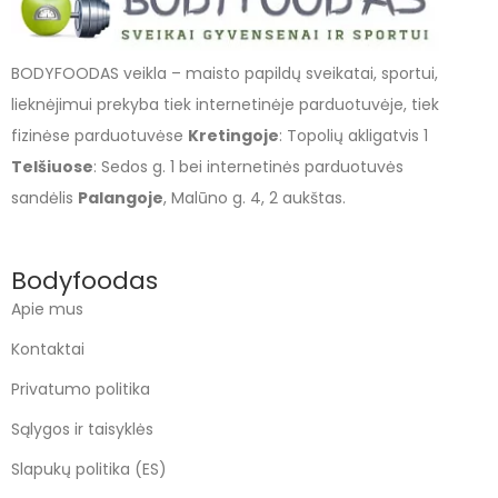
BODYFOODAS veikla – maisto papildų sveikatai, sportui,
lieknėjimui prekyba tiek internetinėje parduotuvėje, tiek
fizinėse parduotuvėse
Kretingoje
: Topolių akligatvis 1
Telšiuose
: Sedos g. 1 bei internetinės parduotuvės
sandėlis
Palangoje
, Malūno g. 4, 2 aukštas.
Bodyfoodas
Apie mus
Kontaktai
Privatumo politika
Sąlygos ir taisyklės
Slapukų politika (ES)