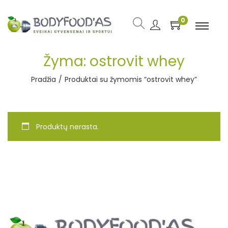
0
Žyma:
ostrovit whey
Pradžia
/
Produktai su žymomis “ostrovit whey”
Produktų nerasta.