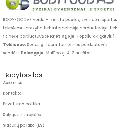
BODYFOODAS veikla – maisto papildų sveikatai, sportui,
lieknėjimui prekyba tiek internetinėje parduotuvėje, tiek
fizinėse parduotuvėse
Kretingoje
: Topolių akligatvis 1
Telšiuose
: Sedos g. 1 bei internetinės parduotuvės
sandėlis
Palangoje
, Malūno g. 4, 2 aukštas.
Bodyfoodas
Apie mus
Kontaktai
Privatumo politika
Sąlygos ir taisyklės
Slapukų politika (ES)