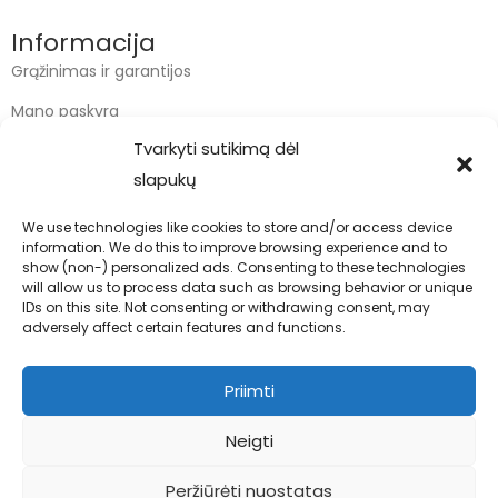
Informacija
Grąžinimas ir garantijos
Mano paskyra
Tvarkyti sutikimą dėl
Apmokėjimas
slapukų
Krepšelis
We use technologies like cookies to store and/or access device
information. We do this to improve browsing experience and to
Kontaktai
show (non-) personalized ads. Consenting to these technologies
will allow us to process data such as browsing behavior or unique
info@bodyfoodas.lt
IDs on this site. Not consenting or withdrawing consent, may
+370 600 77017
adversely affect certain features and functions.
Priimti
Neigti
Visos teisės saugomos © Bodyfoodas.lt 2026
Peržiūrėti nuostatas