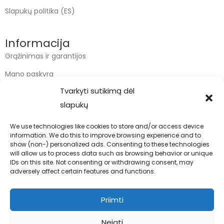
Slapukų politika (ES)
Informacija
Grąžinimas ir garantijos
Mano paskyra
Tvarkyti sutikimą dėl
Apmokėjimas
slapukų
Krepšelis
We use technologies like cookies to store and/or access device
information. We do this to improve browsing experience and to
Kontaktai
show (non-) personalized ads. Consenting to these technologies
will allow us to process data such as browsing behavior or unique
info@bodyfoodas.lt
IDs on this site. Not consenting or withdrawing consent, may
+370 600 77017
adversely affect certain features and functions.
Priimti
Neigti
Visos teisės saugomos © Bodyfoodas.lt 2026