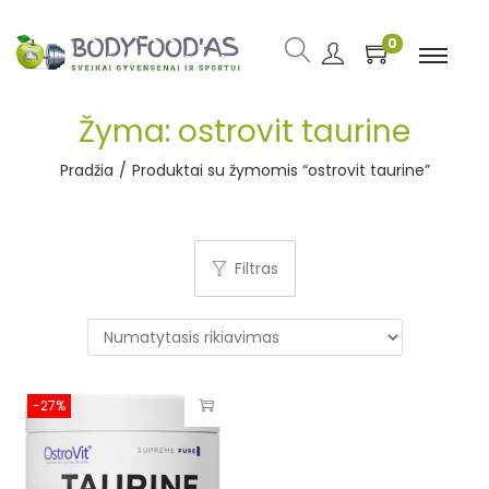
0
Žyma:
ostrovit taurine
Pradžia
/
Produktai su žymomis “ostrovit taurine”
Filtras
-27%