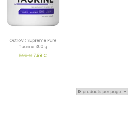
OstroVit Supreme Pure
Taurine 300 g
11.00
€
7.99
€