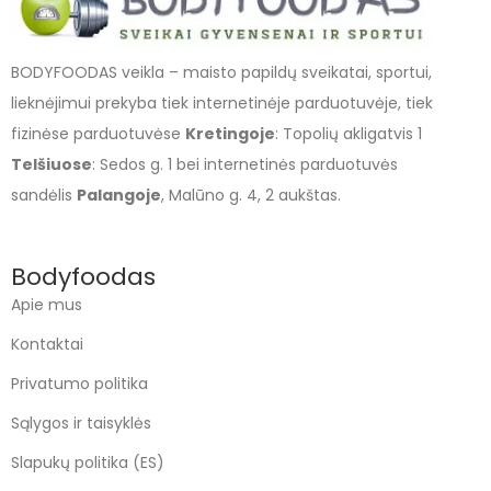
BODYFOODAS veikla – maisto papildų sveikatai, sportui,
lieknėjimui prekyba tiek internetinėje parduotuvėje, tiek
fizinėse parduotuvėse
Kretingoje
: Topolių akligatvis 1
Telšiuose
: Sedos g. 1 bei internetinės parduotuvės
sandėlis
Palangoje
, Malūno g. 4, 2 aukštas.
Bodyfoodas
Apie mus
Kontaktai
Privatumo politika
Sąlygos ir taisyklės
Slapukų politika (ES)