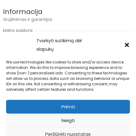
Informacija
Grąžinimas ir garantijos
Mano paskyra
Tvarkyti sutikimą dėl
Apmokėjimas
slapukų
Krepšelis
We use technologies like cookies to store and/or access device
information. We do this to improve browsing experience and to
Kontaktai
show (non-) personalized ads. Consenting to these technologies
will allow us to process data such as browsing behavior or unique
info@bodyfoodas.lt
IDs on this site. Not consenting or withdrawing consent, may
+370 600 77017
adversely affect certain features and functions.
Priimti
Neigti
Visos teisės saugomos © Bodyfoodas.lt 2026
Peržiūrėti nuostatas