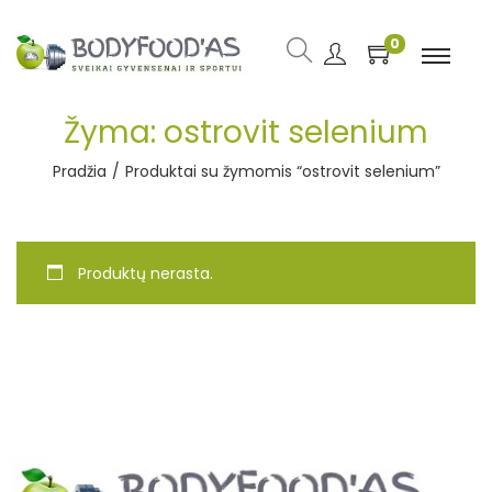
0
Žyma:
ostrovit selenium
Pradžia
/
Produktai su žymomis “ostrovit selenium”
Produktų nerasta.