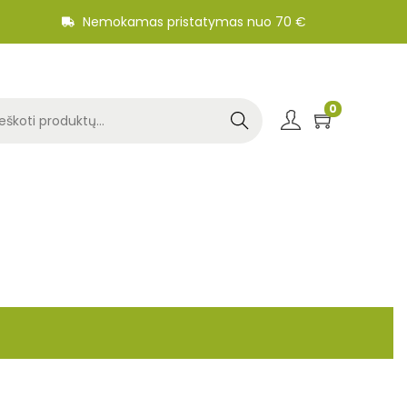
Nemokamas pristatymas nuo 70 €
0
Search