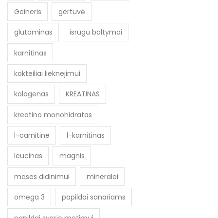
Geineris
gertuvė
glutaminas
isrugu baltymai
karnitinas
kokteiliai lieknejimui
kolagenas
KREATINAS
kreatino monohidratas
l-carnitine
l-karnitinas
leucinas
magnis
mases didinimui
mineralai
omega 3
papildai sanariams
papildai svorio metimui