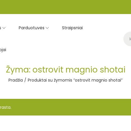
s
Parduotuvės
Straipsniai
jai
Žyma:
ostrovit magnio shotai
Pradžia
/
Produktai su žymomis “ostrovit magnio shotai”
rasta.