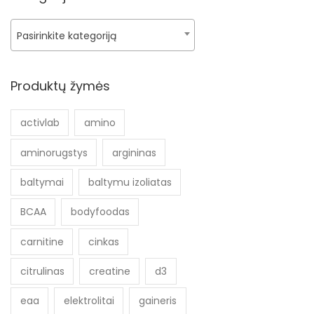
Pasirinkite kategoriją
Produktų žymės
activlab
amino
aminorugstys
argininas
baltymai
baltymu izoliatas
BCAA
bodyfoodas
carnitine
cinkas
citrulinas
creatine
d3
eaa
elektrolitai
gaineris