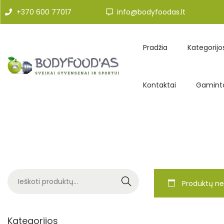
+370 600 77017
info@bodyfoodas.lt
Pradžia
Kategorijo
Kontaktai
Gaminto
Search
Produktų ne
Kategorijos