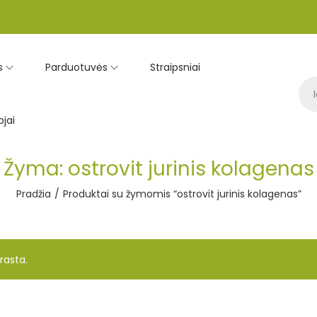
s
Parduotuvės
Straipsniai
jai
Žyma:
ostrovit jurinis kolagenas
Pradžia
/
Produktai su žymomis “ostrovit jurinis kolagenas”
rasta.