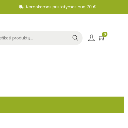
Nemokamas pristatymas nuo 70 €
0
Search