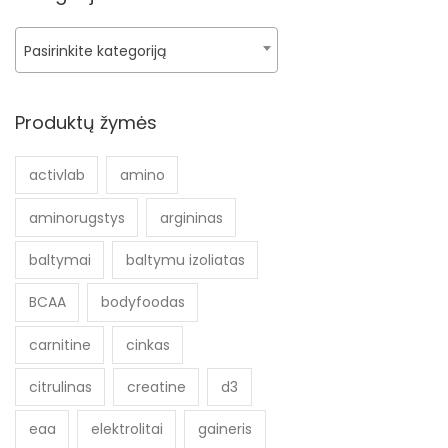
Pasirinkite kategoriją
Produktų žymės
activlab
amino
aminorugstys
argininas
baltymai
baltymu izoliatas
BCAA
bodyfoodas
carnitine
cinkas
citrulinas
creatine
d3
eaa
elektrolitai
gaineris