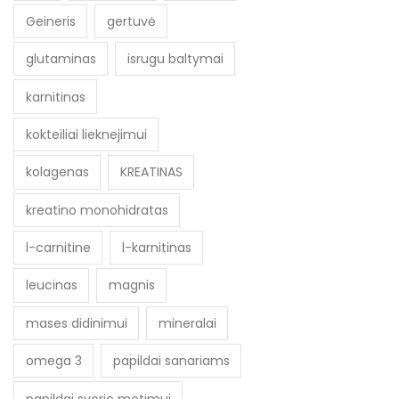
Geineris
gertuvė
glutaminas
isrugu baltymai
karnitinas
kokteiliai lieknejimui
kolagenas
KREATINAS
kreatino monohidratas
l-carnitine
l-karnitinas
leucinas
magnis
mases didinimui
mineralai
omega 3
papildai sanariams
papildai svorio metimui