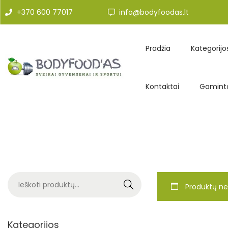
+370 600 77017
info@bodyfoodas.lt
Pradžia
Kategorijo
Kontaktai
Gaminto
Search
Produktų ne
Kategorijos