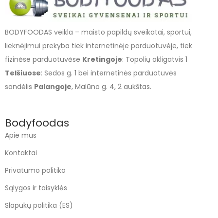
BODYFOODAS veikla – maisto papildų sveikatai, sportui,
lieknėjimui prekyba tiek internetinėje parduotuvėje, tiek
fizinėse parduotuvėse
Kretingoje
: Topolių akligatvis 1
Telšiuose
: Sedos g. 1 bei internetinės parduotuvės
sandėlis
Palangoje
, Malūno g. 4, 2 aukštas.
Bodyfoodas
Apie mus
Kontaktai
Privatumo politika
Sąlygos ir taisyklės
Slapukų politika (ES)