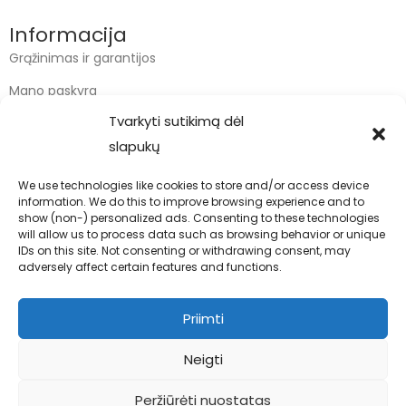
Informacija
Grąžinimas ir garantijos
Mano paskyra
Tvarkyti sutikimą dėl
Apmokėjimas
slapukų
Krepšelis
We use technologies like cookies to store and/or access device
information. We do this to improve browsing experience and to
Kontaktai
show (non-) personalized ads. Consenting to these technologies
will allow us to process data such as browsing behavior or unique
info@bodyfoodas.lt
IDs on this site. Not consenting or withdrawing consent, may
+370 600 77017
adversely affect certain features and functions.
Priimti
Neigti
Visos teisės saugomos © Bodyfoodas.lt 2026
Peržiūrėti nuostatas