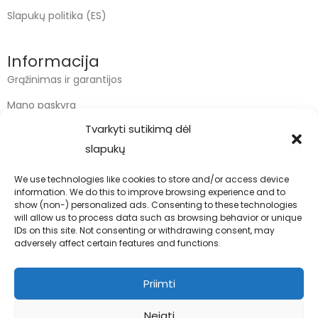
Slapukų politika (ES)
Informacija
Grąžinimas ir garantijos
Mano paskyra
Tvarkyti sutikimą dėl
Apmokėjimas
slapukų
Krepšelis
We use technologies like cookies to store and/or access device
information. We do this to improve browsing experience and to
Kontaktai
show (non-) personalized ads. Consenting to these technologies
will allow us to process data such as browsing behavior or unique
info@bodyfoodas.lt
IDs on this site. Not consenting or withdrawing consent, may
+370 600 77017
adversely affect certain features and functions.
Priimti
Neigti
Visos teisės saugomos © Bodyfoodas.lt 2026