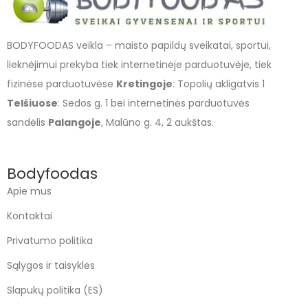
BODYFOODAS veikla – maisto papildų sveikatai, sportui,
lieknėjimui prekyba tiek internetinėje parduotuvėje, tiek
fizinėse parduotuvėse
Kretingoje
: Topolių akligatvis 1
Telšiuose
: Sedos g. 1 bei internetinės parduotuvės
sandėlis
Palangoje
, Malūno g. 4, 2 aukštas.
Bodyfoodas
Apie mus
Kontaktai
Privatumo politika
Sąlygos ir taisyklės
Slapukų politika (ES)