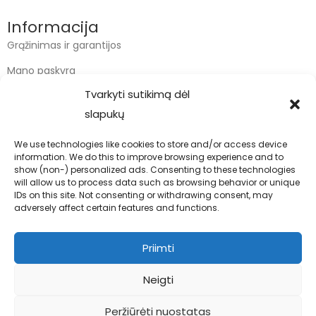
Informacija
Grąžinimas ir garantijos
Mano paskyra
Tvarkyti sutikimą dėl
Apmokėjimas
slapukų
Krepšelis
We use technologies like cookies to store and/or access device
information. We do this to improve browsing experience and to
Kontaktai
show (non-) personalized ads. Consenting to these technologies
will allow us to process data such as browsing behavior or unique
info@bodyfoodas.lt
IDs on this site. Not consenting or withdrawing consent, may
+370 600 77017
adversely affect certain features and functions.
Priimti
Neigti
Visos teisės saugomos © Bodyfoodas.lt 2026
Peržiūrėti nuostatas