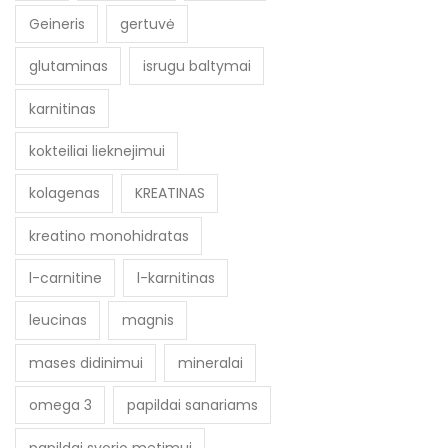
Geineris
gertuvė
glutaminas
isrugu baltymai
karnitinas
kokteiliai lieknejimui
kolagenas
KREATINAS
kreatino monohidratas
l-carnitine
l-karnitinas
leucinas
magnis
mases didinimui
mineralai
omega 3
papildai sanariams
papildai svorio metimui