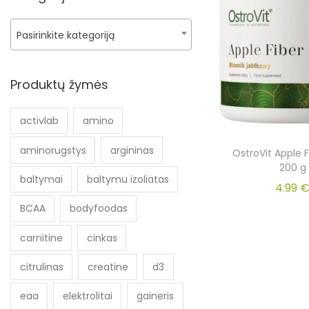
Pasirinkite kategoriją
Produktų žymės
activlab
amino
aminorugstys
argininas
OstroVit Apple 
200 g
baltymai
baltymu izoliatas
4.99
BCAA
bodyfoodas
carnitine
cinkas
citrulinas
creatine
d3
eaa
elektrolitai
gaineris