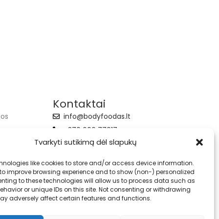
Kontaktai
jos
info@bodyfoodas.lt
+370 600 77017
Tvarkyti sutikimą dėl slapukų
hnologies like cookies to store and/or access device information.
 to improve browsing experience and to show (non-) personalized
nting to these technologies will allow us to process data such as
havior or unique IDs on this site. Not consenting or withdrawing
ay adversely affect certain features and functions.