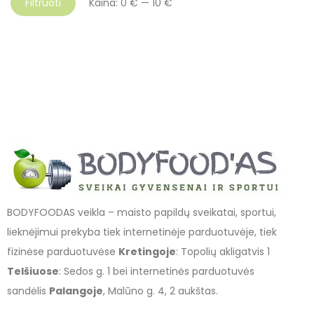
Filtruoti
Kaina:
0 €
—
10 €
BODYFOODAS veikla – maisto papildų sveikatai, sportui,
lieknėjimui prekyba tiek internetinėje parduotuvėje, tiek
fizinėse parduotuvėse
Kretingoje
: Topolių akligatvis 1
Telšiuose
: Sedos g. 1 bei internetinės parduotuvės
sandėlis
Palangoje
, Malūno g. 4, 2 aukštas.