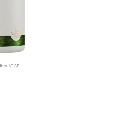
Fiber VEGE
€