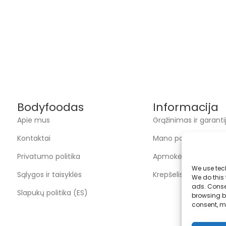
Bodyfoodas
Informacija
Apie mus
Grąžinimas ir garanti
Kontaktai
Mano paskyra
Privatumo politika
Apmokėjimas
We use tec
Sąlygos ir taisyklės
Krepšelis
We do this
ads. Conse
Slapukų politika (ES)
browsing be
consent, m