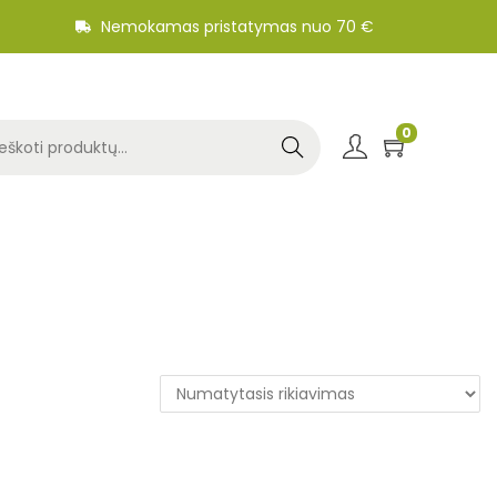
Nemokamas pristatymas nuo 70 €
0
Search