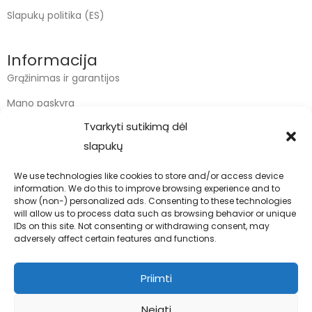
Slapukų politika (ES)
Informacija
Grąžinimas ir garantijos
Mano paskyra
Tvarkyti sutikimą dėl
Apmokėjimas
slapukų
Krepšelis
We use technologies like cookies to store and/or access device
information. We do this to improve browsing experience and to
Kontaktai
show (non-) personalized ads. Consenting to these technologies
will allow us to process data such as browsing behavior or unique
info@bodyfoodas.lt
IDs on this site. Not consenting or withdrawing consent, may
+370 600 77017
adversely affect certain features and functions.
Priimti
Neigti
Visos teisės saugomos © Bodyfoodas.lt 2026