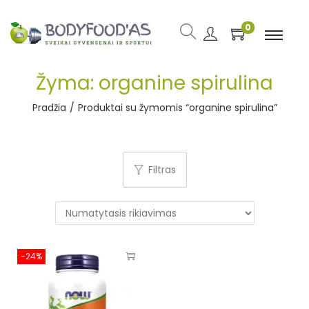
0
Žyma:
organine spirulina
Pradžia
/
Produktai su žymomis “organine spirulina”
Filtras
-24%