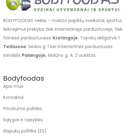
BODYFOODAS veikla – maisto papildų sveikatai, sportui,
lieknėjimui prekyba tiek internetinėje parduotuvėje, tiek
fizinėse parduotuvėse
Kretingoje
: Topolių akligatvis 1
Telšiuose
: Sedos g. 1 bei internetinės parduotuvės
sandėlis
Palangoje
, Malūno g. 4, 2 aukštas.
Bodyfoodas
Apie mus
Kontaktai
Privatumo politika
Sąlygos ir taisyklės
Slapukų politika (ES)