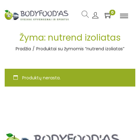
0
Žyma:
nutrend izoliatas
Pradžia
/
Produktai su žymomis “nutrend izoliatas”
Produktų nerasta.