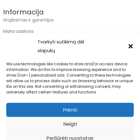
Informacija
Grąžinimas ir garantijos
Mano paskyra
Tvarkyti sutikimą dėl
Apmokėjimas
slapukų
Krepšelis
We use technologies like cookies to store and/or access device
information. We do this to improve browsing experience and to
Kontaktai
show (non-) personalized ads. Consenting to these technologies
will allow us to process data such as browsing behavior or unique
info@bodyfoodas.lt
IDs on this site. Not consenting or withdrawing consent, may
+370 600 77017
adversely affect certain features and functions.
Priimti
Neigti
Visos teisės saugomos © Bodyfoodas.lt 2026
Peržiūrėti nuostatas