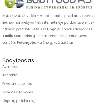
BODYFOODAS veikla – maisto papildų sveikatai, sportui,
lieknėjimui prekyba tiek internetinėje parduotuvėje, tiek
fizinėse parduotuvėse
Kretingoje
: Topolių akligatvis 1
Telšiuose
: Sedos g. 1 bei internetinės parduotuvės
sandėlis
Palangoje
, Malūno g. 4, 2 aukštas.
Bodyfoodas
Apie mus
Kontaktai
Privatumo politika
Sąlygos ir taisyklės
Slapukų politika (ES)