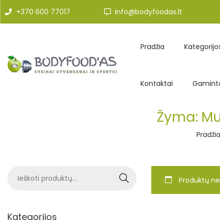
+370 600 77017
info@bodyfoodas.lt
Pradžia
Kategorijo
Kontaktai
Gaminto
Žyma:
Mu
Pradži
Search
Produktų ne
Kategorijos