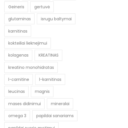
Geineris
gertuvė
glutaminas
isrugu baltymai
karnitinas
kokteiliai lieknejimui
kolagenas
KREATINAS
kreatino monohidratas
l-carnitine
l-karnitinas
leucinas
magnis
mases didinimui
mineralai
omega 3
papildai sanariams
papildai svorio metimui