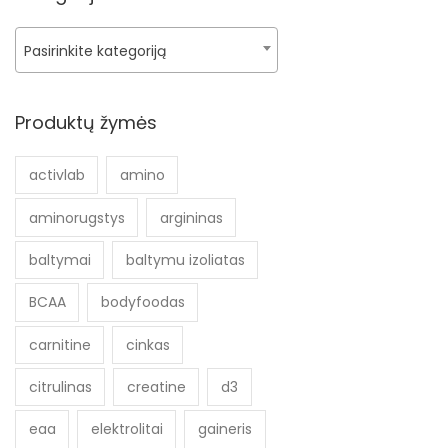
Pasirinkite kategoriją
Produktų žymės
activlab
amino
aminorugstys
argininas
baltymai
baltymu izoliatas
BCAA
bodyfoodas
carnitine
cinkas
citrulinas
creatine
d3
eaa
elektrolitai
gaineris