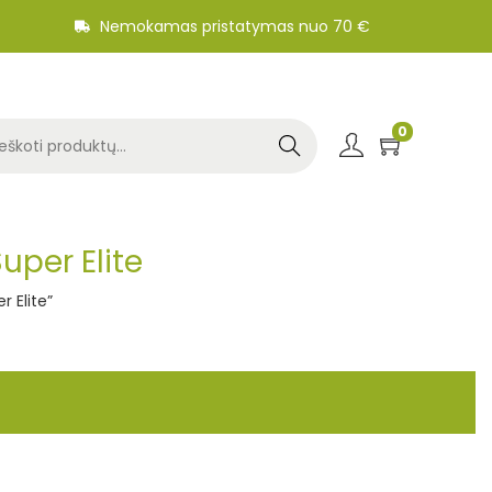
Nemokamas pristatymas nuo 70 €
0
Search
per Elite
 Elite”