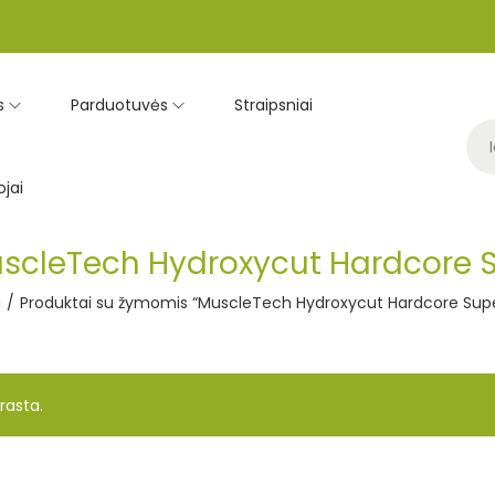
s
Parduotuvės
Straipsniai
jai
scleTech Hydroxycut Hardcore Su
a
/
Produktai su žymomis “MuscleTech Hydroxycut Hardcore Super
rasta.