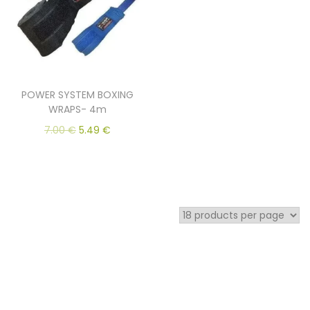
POWER SYSTEM BOXING
WRAPS- 4m
7.00
€
5.49
€