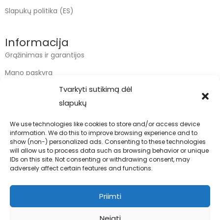
Slapukų politika (ES)
Informacija
Grąžinimas ir garantijos
Mano paskyra
Tvarkyti sutikimą dėl
Apmokėjimas
slapukų
Krepšelis
We use technologies like cookies to store and/or access device
information. We do this to improve browsing experience and to
Kontaktai
show (non-) personalized ads. Consenting to these technologies
will allow us to process data such as browsing behavior or unique
info@bodyfoodas.lt
IDs on this site. Not consenting or withdrawing consent, may
+370 600 77017
adversely affect certain features and functions.
Priimti
Neigti
Visos teisės saugomos © Bodyfoodas.lt 2026