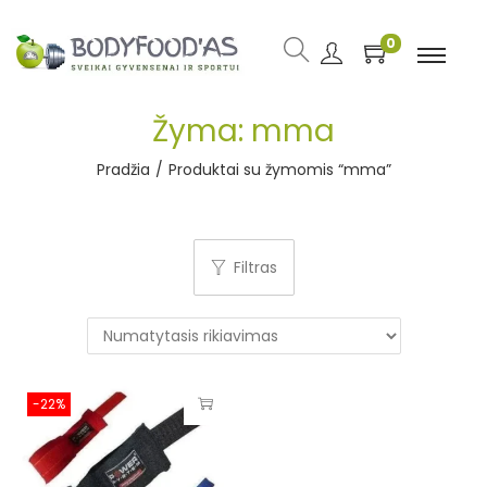
0
Žyma:
mma
Pradžia
/
Produktai su žymomis “mma”
Filtras
-22%