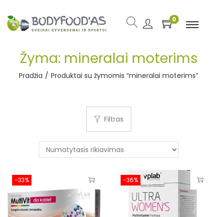
0
Žyma:
mineralai moterims
Pradžia
/
Produktai su žymomis “mineralai moterims”
Filtras
-33%
-36%