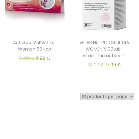
ActivLab MultiVit For
VPLAB NUTRITION ULTRA
Women 60 kap
WOMEN`S 90tabl.
vitaminai moterims
14.89
€
9.99
€
28.00
€
17.99
€