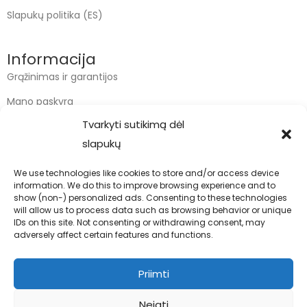
Slapukų politika (ES)
Informacija
Grąžinimas ir garantijos
Mano paskyra
Tvarkyti sutikimą dėl
Apmokėjimas
slapukų
Krepšelis
We use technologies like cookies to store and/or access device
information. We do this to improve browsing experience and to
Kontaktai
show (non-) personalized ads. Consenting to these technologies
will allow us to process data such as browsing behavior or unique
info@bodyfoodas.lt
IDs on this site. Not consenting or withdrawing consent, may
+370 600 77017
adversely affect certain features and functions.
Priimti
Neigti
Visos teisės saugomos © Bodyfoodas.lt 2026