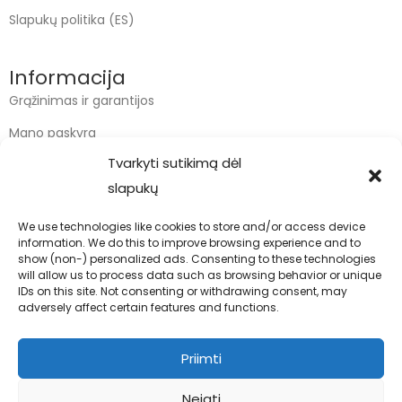
Slapukų politika (ES)
Informacija
Grąžinimas ir garantijos
Mano paskyra
Tvarkyti sutikimą dėl
Apmokėjimas
slapukų
Krepšelis
We use technologies like cookies to store and/or access device
information. We do this to improve browsing experience and to
Kontaktai
show (non-) personalized ads. Consenting to these technologies
will allow us to process data such as browsing behavior or unique
info@bodyfoodas.lt
IDs on this site. Not consenting or withdrawing consent, may
+370 600 77017
adversely affect certain features and functions.
Priimti
Neigti
Visos teisės saugomos © Bodyfoodas.lt 2026