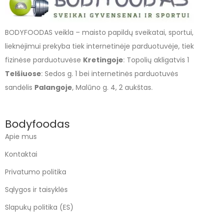
BODYFOODAS veikla – maisto papildų sveikatai, sportui,
lieknėjimui prekyba tiek internetinėje parduotuvėje, tiek
fizinėse parduotuvėse
Kretingoje
: Topolių akligatvis 1
Telšiuose
: Sedos g. 1 bei internetinės parduotuvės
sandėlis
Palangoje
, Malūno g. 4, 2 aukštas.
Bodyfoodas
Apie mus
Kontaktai
Privatumo politika
Sąlygos ir taisyklės
Slapukų politika (ES)