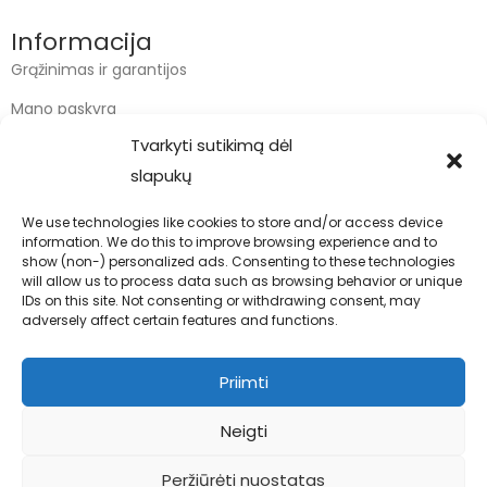
Informacija
Grąžinimas ir garantijos
Mano paskyra
Tvarkyti sutikimą dėl
Apmokėjimas
slapukų
Krepšelis
We use technologies like cookies to store and/or access device
information. We do this to improve browsing experience and to
Kontaktai
show (non-) personalized ads. Consenting to these technologies
will allow us to process data such as browsing behavior or unique
info@bodyfoodas.lt
IDs on this site. Not consenting or withdrawing consent, may
+370 600 77017
adversely affect certain features and functions.
Priimti
Neigti
Visos teisės saugomos © Bodyfoodas.lt 2026
Peržiūrėti nuostatas