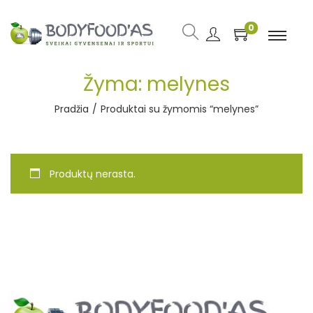
0
Žyma:
melynes
Pradžia
/
Produktai su žymomis “melynes”
Produktų nerasta.