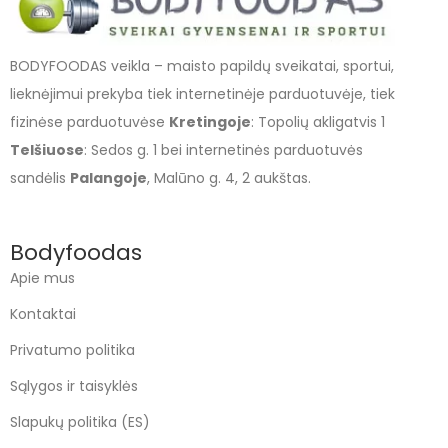
BODYFOODAS veikla – maisto papildų sveikatai, sportui,
lieknėjimui prekyba tiek internetinėje parduotuvėje, tiek
fizinėse parduotuvėse
Kretingoje
: Topolių akligatvis 1
Telšiuose
: Sedos g. 1 bei internetinės parduotuvės
sandėlis
Palangoje
, Malūno g. 4, 2 aukštas.
Bodyfoodas
Apie mus
Kontaktai
Privatumo politika
Sąlygos ir taisyklės
Slapukų politika (ES)