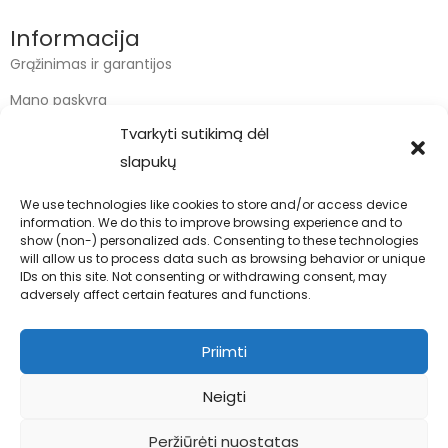
Informacija
Grąžinimas ir garantijos
Mano paskyra
Tvarkyti sutikimą dėl
Apmokėjimas
slapukų
Krepšelis
We use technologies like cookies to store and/or access device
information. We do this to improve browsing experience and to
Kontaktai
show (non-) personalized ads. Consenting to these technologies
will allow us to process data such as browsing behavior or unique
info@bodyfoodas.lt
IDs on this site. Not consenting or withdrawing consent, may
+370 600 77017
adversely affect certain features and functions.
Priimti
Neigti
Visos teisės saugomos © Bodyfoodas.lt 2026
Peržiūrėti nuostatas