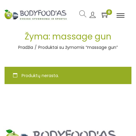
0
Žyma:
massage gun
Pradžia
/
Produktai su žymomis “massage gun”
Produktų nerasta.