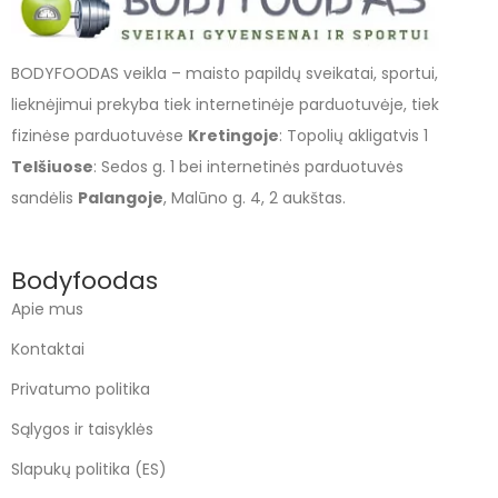
BODYFOODAS veikla – maisto papildų sveikatai, sportui,
lieknėjimui prekyba tiek internetinėje parduotuvėje, tiek
fizinėse parduotuvėse
Kretingoje
: Topolių akligatvis 1
Telšiuose
: Sedos g. 1 bei internetinės parduotuvės
sandėlis
Palangoje
, Malūno g. 4, 2 aukštas.
Bodyfoodas
Apie mus
Kontaktai
Privatumo politika
Sąlygos ir taisyklės
Slapukų politika (ES)