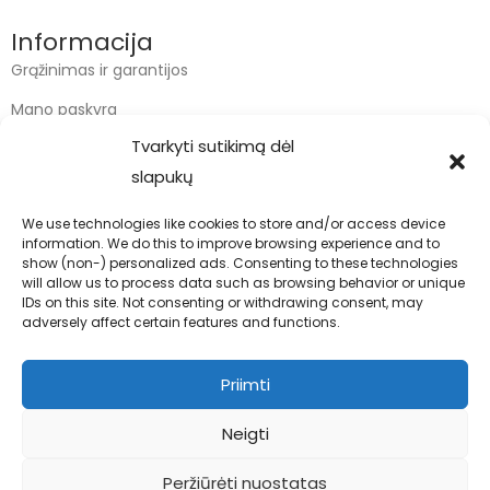
Informacija
Grąžinimas ir garantijos
Mano paskyra
Tvarkyti sutikimą dėl
Apmokėjimas
slapukų
Krepšelis
We use technologies like cookies to store and/or access device
information. We do this to improve browsing experience and to
Kontaktai
show (non-) personalized ads. Consenting to these technologies
will allow us to process data such as browsing behavior or unique
info@bodyfoodas.lt
IDs on this site. Not consenting or withdrawing consent, may
+370 600 77017
adversely affect certain features and functions.
Priimti
Neigti
Visos teisės saugomos © Bodyfoodas.lt 2026
Peržiūrėti nuostatas