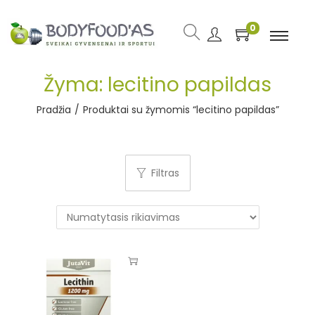
0
Žyma:
lecitino papildas
Pradžia
/
Produktai su žymomis “lecitino papildas”
Filtras