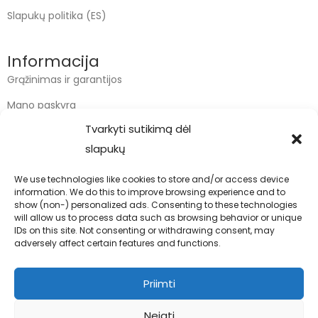
Slapukų politika (ES)
Informacija
Grąžinimas ir garantijos
Mano paskyra
Tvarkyti sutikimą dėl
Apmokėjimas
slapukų
Krepšelis
We use technologies like cookies to store and/or access device
information. We do this to improve browsing experience and to
Kontaktai
show (non-) personalized ads. Consenting to these technologies
will allow us to process data such as browsing behavior or unique
info@bodyfoodas.lt
IDs on this site. Not consenting or withdrawing consent, may
+370 600 77017
adversely affect certain features and functions.
Priimti
Neigti
Visos teisės saugomos © Bodyfoodas.lt 2026