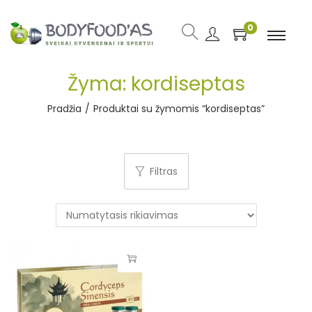
0
Žyma:
kordiseptas
Pradžia
/
Produktai su žymomis “kordiseptas”
Filtras