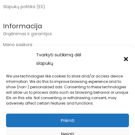
Slapukų politika (ES)
Informacija
Grąžinimas ir garantijos
Mano paskyra
Tvarkyti sutikimą dėl
Apmokėjimas
slapukų
Krepšelis
We use technologies like cookies to store and/or access device
information. We do this to improve browsing experience and to
Kontaktai
show (non-) personalized ads. Consenting to these technologies
will allow us to process data such as browsing behavior or unique
info@bodyfoodas.lt
IDs on this site. Not consenting or withdrawing consent, may
+370 600 77017
adversely affect certain features and functions.
Priimti
Neigti
Visos teisės saugomos © Bodyfoodas.lt 2026