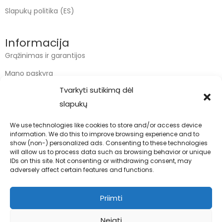
Slapukų politika (ES)
Informacija
Grąžinimas ir garantijos
Mano paskyra
Tvarkyti sutikimą dėl
Apmokėjimas
slapukų
Krepšelis
We use technologies like cookies to store and/or access device
information. We do this to improve browsing experience and to
Kontaktai
show (non-) personalized ads. Consenting to these technologies
will allow us to process data such as browsing behavior or unique
info@bodyfoodas.lt
IDs on this site. Not consenting or withdrawing consent, may
+370 600 77017
adversely affect certain features and functions.
Priimti
Neigti
Visos teisės saugomos © Bodyfoodas.lt 2026