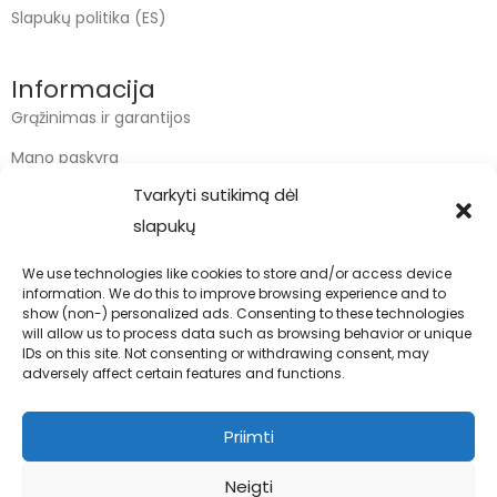
Slapukų politika (ES)
Informacija
Grąžinimas ir garantijos
Mano paskyra
Tvarkyti sutikimą dėl
Apmokėjimas
slapukų
Krepšelis
We use technologies like cookies to store and/or access device
information. We do this to improve browsing experience and to
Kontaktai
show (non-) personalized ads. Consenting to these technologies
will allow us to process data such as browsing behavior or unique
info@bodyfoodas.lt
IDs on this site. Not consenting or withdrawing consent, may
+370 600 77017
adversely affect certain features and functions.
Priimti
Neigti
Visos teisės saugomos © Bodyfoodas.lt 2026