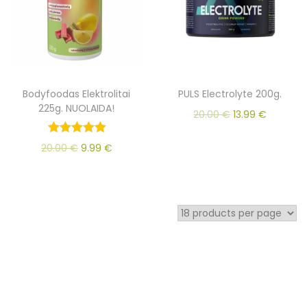
Bodyfoodas Elektrolitai
PULS Electrolyte 200g.
225g. NUOLAIDA!
20.00
€
13.99
€
20.00
€
9.99
€