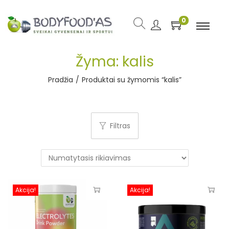
0
Žyma:
kalis
Pradžia
/
Produktai su žymomis “kalis”
Filtras
Akcija!
Akcija!