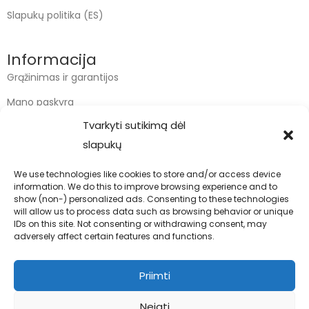
Slapukų politika (ES)
Informacija
Grąžinimas ir garantijos
Mano paskyra
Tvarkyti sutikimą dėl
Apmokėjimas
slapukų
Krepšelis
We use technologies like cookies to store and/or access device
information. We do this to improve browsing experience and to
Kontaktai
show (non-) personalized ads. Consenting to these technologies
will allow us to process data such as browsing behavior or unique
info@bodyfoodas.lt
IDs on this site. Not consenting or withdrawing consent, may
+370 600 77017
adversely affect certain features and functions.
Priimti
Neigti
Visos teisės saugomos © Bodyfoodas.lt 2026