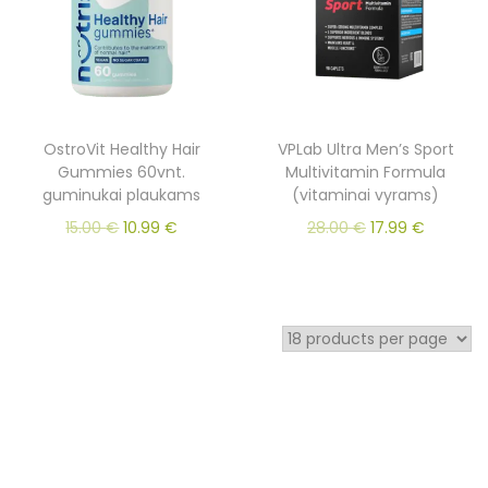
OstroVit Healthy Hair
VPLab Ultra Men’s Sport
Gummies 60vnt.
Multivitamin Formula
guminukai plaukams
(vitaminai vyrams)
15.00
€
10.99
€
28.00
€
17.99
€