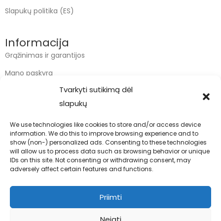
Slapukų politika (ES)
Informacija
Grąžinimas ir garantijos
Mano paskyra
Tvarkyti sutikimą dėl
Apmokėjimas
slapukų
Krepšelis
We use technologies like cookies to store and/or access device
information. We do this to improve browsing experience and to
Kontaktai
show (non-) personalized ads. Consenting to these technologies
will allow us to process data such as browsing behavior or unique
info@bodyfoodas.lt
IDs on this site. Not consenting or withdrawing consent, may
+370 600 77017
adversely affect certain features and functions.
Priimti
Neigti
Visos teisės saugomos © Bodyfoodas.lt 2026