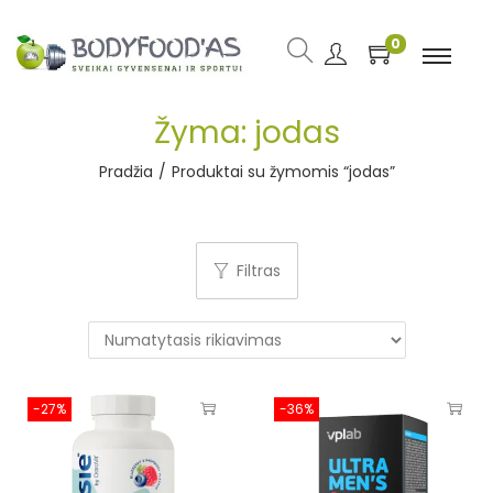
0
Žyma:
jodas
Pradžia
/
Produktai su žymomis “jodas”
Filtras
-27%
-36%