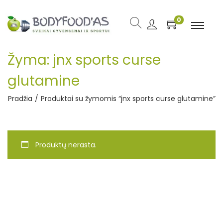
0
Žyma:
jnx sports curse
glutamine
Pradžia
/
Produktai su žymomis “jnx sports curse glutamine”
Produktų nerasta.