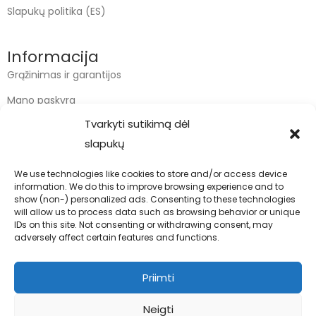
Slapukų politika (ES)
Informacija
Grąžinimas ir garantijos
Mano paskyra
Tvarkyti sutikimą dėl
Apmokėjimas
slapukų
Krepšelis
We use technologies like cookies to store and/or access device
information. We do this to improve browsing experience and to
Kontaktai
show (non-) personalized ads. Consenting to these technologies
will allow us to process data such as browsing behavior or unique
info@bodyfoodas.lt
IDs on this site. Not consenting or withdrawing consent, may
+370 600 77017
adversely affect certain features and functions.
Priimti
Neigti
Visos teisės saugomos © Bodyfoodas.lt 2026