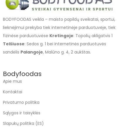
BODYFOODAS veikla – maisto papildų sveikatai, sportui,
lieknėjimui prekyba tiek internetinėje parduotuvėje, tiek
fizinėse parduotuvėse
Kretingoje
: Topolių akligatvis 1
Telšiuose
: Sedos g. 1 bei internetinės parduotuvės
sandėlis
Palangoje
, Malūno g. 4, 2 aukštas.
Bodyfoodas
Apie mus
Kontaktai
Privatumo politika
Sąlygos ir taisyklės
Slapukų politika (ES)