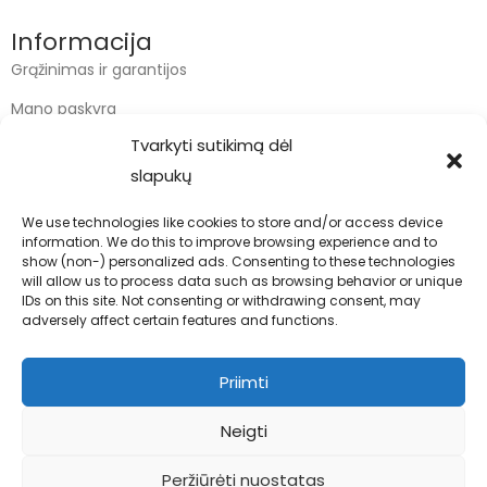
Informacija
Grąžinimas ir garantijos
Mano paskyra
Tvarkyti sutikimą dėl
Apmokėjimas
slapukų
Krepšelis
We use technologies like cookies to store and/or access device
information. We do this to improve browsing experience and to
Kontaktai
show (non-) personalized ads. Consenting to these technologies
will allow us to process data such as browsing behavior or unique
info@bodyfoodas.lt
IDs on this site. Not consenting or withdrawing consent, may
+370 600 77017
adversely affect certain features and functions.
Priimti
Neigti
Visos teisės saugomos © Bodyfoodas.lt 2026
Peržiūrėti nuostatas