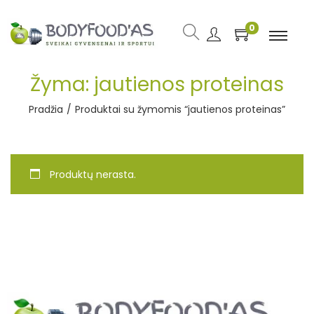
0
Žyma:
jautienos proteinas
Pradžia
/
Produktai su žymomis “jautienos proteinas”
Produktų nerasta.