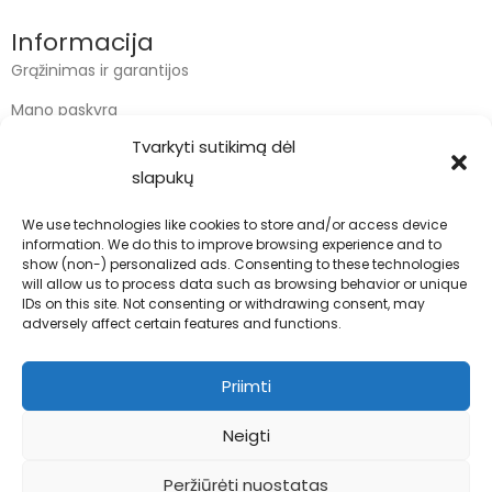
Informacija
Grąžinimas ir garantijos
Mano paskyra
Tvarkyti sutikimą dėl
Apmokėjimas
slapukų
Krepšelis
We use technologies like cookies to store and/or access device
information. We do this to improve browsing experience and to
Kontaktai
show (non-) personalized ads. Consenting to these technologies
will allow us to process data such as browsing behavior or unique
info@bodyfoodas.lt
IDs on this site. Not consenting or withdrawing consent, may
+370 600 77017
adversely affect certain features and functions.
Priimti
Neigti
Visos teisės saugomos © Bodyfoodas.lt 2026
Peržiūrėti nuostatas