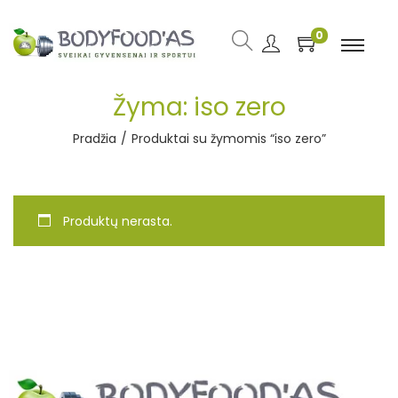
0
Žyma:
iso zero
Pradžia
/
Produktai su žymomis “iso zero”
Produktų nerasta.