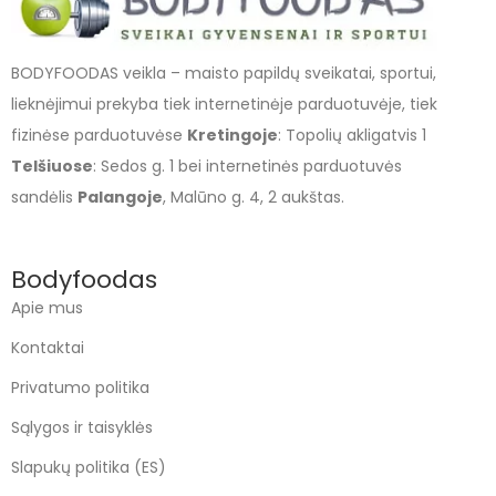
BODYFOODAS veikla – maisto papildų sveikatai, sportui,
lieknėjimui prekyba tiek internetinėje parduotuvėje, tiek
fizinėse parduotuvėse
Kretingoje
: Topolių akligatvis 1
Telšiuose
: Sedos g. 1 bei internetinės parduotuvės
sandėlis
Palangoje
, Malūno g. 4, 2 aukštas.
Bodyfoodas
Apie mus
Kontaktai
Privatumo politika
Sąlygos ir taisyklės
Slapukų politika (ES)