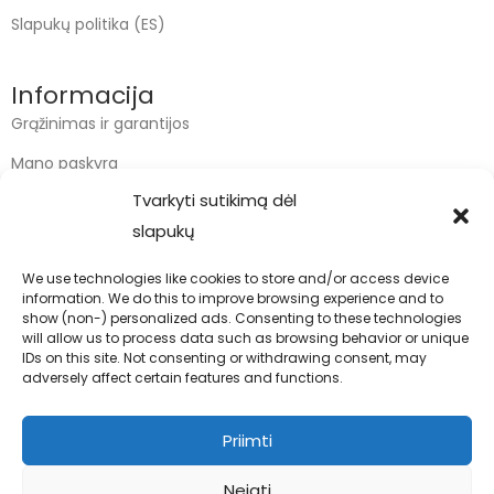
Slapukų politika (ES)
Informacija
Grąžinimas ir garantijos
Mano paskyra
Tvarkyti sutikimą dėl
Apmokėjimas
slapukų
Krepšelis
We use technologies like cookies to store and/or access device
information. We do this to improve browsing experience and to
Kontaktai
show (non-) personalized ads. Consenting to these technologies
will allow us to process data such as browsing behavior or unique
info@bodyfoodas.lt
IDs on this site. Not consenting or withdrawing consent, may
+370 600 77017
adversely affect certain features and functions.
Priimti
Neigti
Visos teisės saugomos © Bodyfoodas.lt 2026