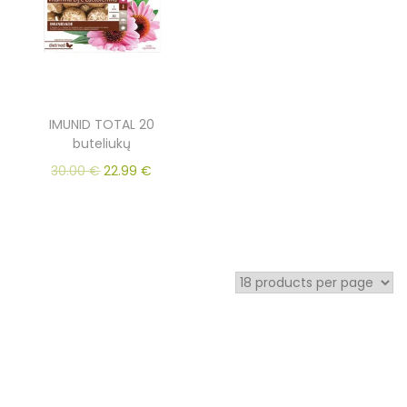
IMUNID TOTAL 20
buteliukų
30.00
€
22.99
€