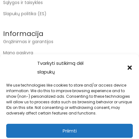
Sąlygos ir taisyklės
Slapukų politika (ES)
Informacija
Grąžinimas ir garantijos
Mano paskyra
Tvarkyti sutikimą dėl
Apmokėjimas
slapukų
Krepšelis
We use technologies like cookies to store and/or access device
information. We do this to improve browsing experience and to
Kontaktai
show (non-) personalized ads. Consenting to these technologies
will allow us to process data such as browsing behavior or unique
info@bodyfoodas.lt
IDs on this site. Not consenting or withdrawing consent, may
+370 600 77017
adversely affect certain features and functions.
Priimti