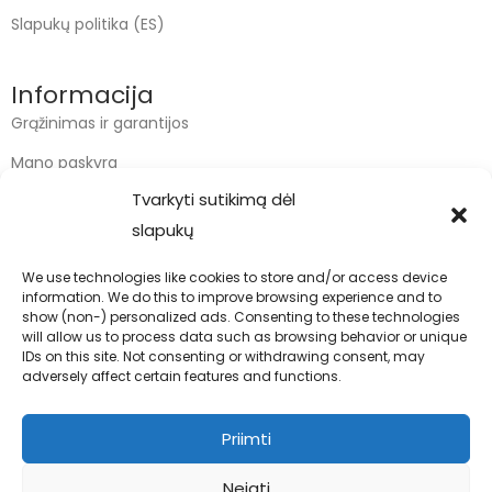
Slapukų politika (ES)
Informacija
Grąžinimas ir garantijos
Mano paskyra
Tvarkyti sutikimą dėl
Apmokėjimas
slapukų
Krepšelis
We use technologies like cookies to store and/or access device
information. We do this to improve browsing experience and to
Kontaktai
show (non-) personalized ads. Consenting to these technologies
will allow us to process data such as browsing behavior or unique
info@bodyfoodas.lt
IDs on this site. Not consenting or withdrawing consent, may
+370 600 77017
adversely affect certain features and functions.
Priimti
Neigti
Visos teisės saugomos © Bodyfoodas.lt 2026