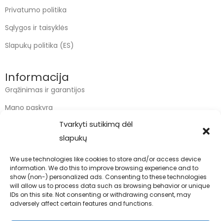
Privatumo politika
Sąlygos ir taisyklės
Slapukų politika (ES)
Informacija
Grąžinimas ir garantijos
Mano paskyra
Tvarkyti sutikimą dėl
Apmokėjimas
slapukų
Krepšelis
We use technologies like cookies to store and/or access device
information. We do this to improve browsing experience and to
Kontaktai
show (non-) personalized ads. Consenting to these technologies
will allow us to process data such as browsing behavior or unique
info@bodyfoodas.lt
IDs on this site. Not consenting or withdrawing consent, may
+370 600 77017
adversely affect certain features and functions.