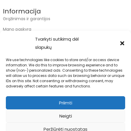
Informacija
Grąžinimas ir garantijos
Mano paskyra
Tvarkyti sutikimą dėl
Apmokėjimas
slapukų
Krepšelis
We use technologies like cookies to store and/or access device
information. We do this to improve browsing experience and to
Kontaktai
show (non-) personalized ads. Consenting to these technologies
will allow us to process data such as browsing behavior or unique
info@bodyfoodas.lt
IDs on this site. Not consenting or withdrawing consent, may
+370 600 77017
adversely affect certain features and functions.
Priimti
Neigti
Visos teisės saugomos © Bodyfoodas.lt 2026
Peržiūrėti nuostatas