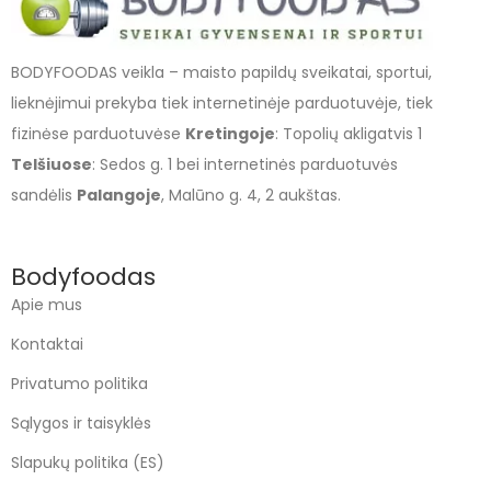
BODYFOODAS veikla – maisto papildų sveikatai, sportui,
lieknėjimui prekyba tiek internetinėje parduotuvėje, tiek
fizinėse parduotuvėse
Kretingoje
: Topolių akligatvis 1
Telšiuose
: Sedos g. 1 bei internetinės parduotuvės
sandėlis
Palangoje
, Malūno g. 4, 2 aukštas.
Bodyfoodas
Apie mus
Kontaktai
Privatumo politika
Sąlygos ir taisyklės
Slapukų politika (ES)