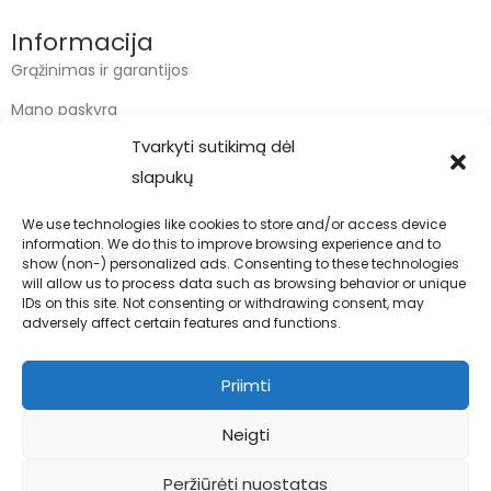
Informacija
Grąžinimas ir garantijos
Mano paskyra
Tvarkyti sutikimą dėl
Apmokėjimas
slapukų
Krepšelis
We use technologies like cookies to store and/or access device
information. We do this to improve browsing experience and to
Kontaktai
show (non-) personalized ads. Consenting to these technologies
will allow us to process data such as browsing behavior or unique
info@bodyfoodas.lt
IDs on this site. Not consenting or withdrawing consent, may
+370 600 77017
adversely affect certain features and functions.
Priimti
Neigti
Visos teisės saugomos © Bodyfoodas.lt 2026
Peržiūrėti nuostatas