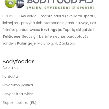
BODYFOODAS veikla – maisto papildų sveikatai, sportui,
lieknėjimui prekyba tiek internetinėje parduotuvėje, tiek
fizinėse parduotuvėse
Kretingoje
: Topolių akligatvis 1
Telšiuose
: Sedos g. 1 bei internetinės parduotuvės
sandėlis
Palangoje
, Malūno g. 4, 2 aukštas.
Bodyfoodas
Apie mus
Kontaktai
Privatumo politika
Sąlygos ir taisyklės
Slapukų politika (ES)