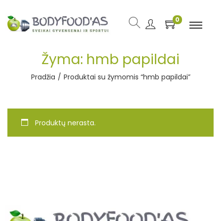
0
Žyma:
hmb papildai
Pradžia
/
Produktai su žymomis “hmb papildai”
Produktų nerasta.