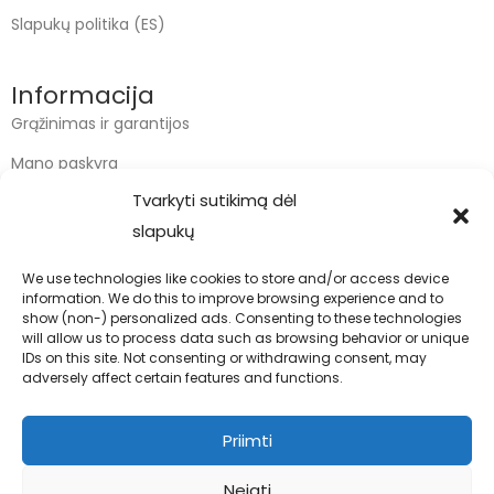
Slapukų politika (ES)
Informacija
Grąžinimas ir garantijos
Mano paskyra
Tvarkyti sutikimą dėl
Apmokėjimas
slapukų
Krepšelis
We use technologies like cookies to store and/or access device
information. We do this to improve browsing experience and to
Kontaktai
show (non-) personalized ads. Consenting to these technologies
will allow us to process data such as browsing behavior or unique
info@bodyfoodas.lt
IDs on this site. Not consenting or withdrawing consent, may
+370 600 77017
adversely affect certain features and functions.
Priimti
Neigti
Visos teisės saugomos © Bodyfoodas.lt 2026