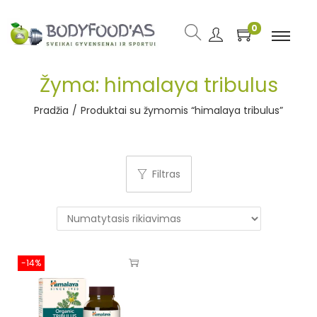
0
Žyma:
himalaya tribulus
Pradžia
/
Produktai su žymomis “himalaya tribulus”
Filtras
-14%