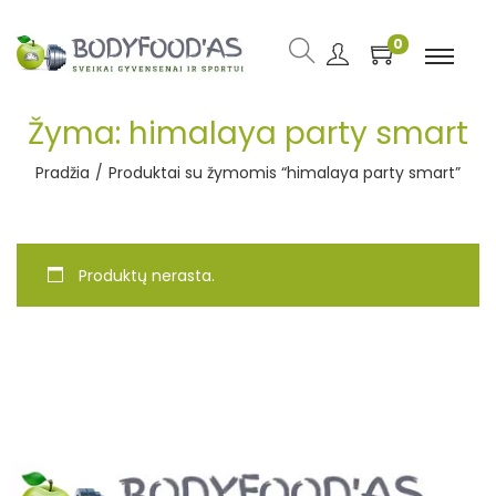
0
Žyma:
himalaya party smart
Pradžia
/
Produktai su žymomis “himalaya party smart”
Produktų nerasta.