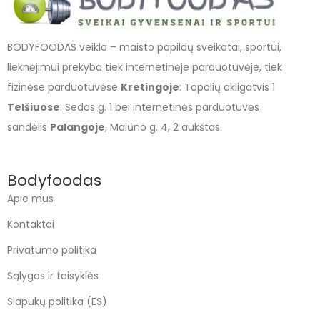
BODYFOODAS veikla – maisto papildų sveikatai, sportui,
lieknėjimui prekyba tiek internetinėje parduotuvėje, tiek
fizinėse parduotuvėse
Kretingoje
: Topolių akligatvis 1
Telšiuose
: Sedos g. 1 bei internetinės parduotuvės
sandėlis
Palangoje
, Malūno g. 4, 2 aukštas.
Bodyfoodas
Apie mus
Kontaktai
Privatumo politika
Sąlygos ir taisyklės
Slapukų politika (ES)