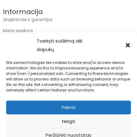
Informacija
Grąžinimas ir garantijos
Mano paskyra
Tvarkyti sutikimą dėl
Apmokėjimas
slapukų
Krepšelis
We use technologies like cookies to store and/or access device
information. We do this to improve browsing experience and to
Kontaktai
show (non-) personalized ads. Consenting to these technologies
will allow us to process data such as browsing behavior or unique
info@bodyfoodas.lt
IDs on this site. Not consenting or withdrawing consent, may
+370 600 77017
adversely affect certain features and functions.
Priimti
Neigti
Visos teisės saugomos © Bodyfoodas.lt 2026
Peržiūrėti nuostatas